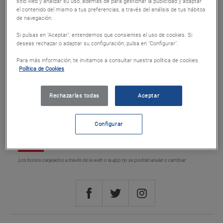
sitio web y analizar su uso, además de para gestionar la publicidad y adaptar
Canje Online Colaboradores
el contenido del mismo a tus preferencias, a través del análisis de tus hábitos
de navegación.
Si pulsas en "Aceptar", entendemos que consientes el uso de cookies. Si
Cod. 72601
deseas rechazar o adaptar su configuración, pulsa en "Configurar".
Para más información, te invitamos a consultar nuestra política de cookies.
Puntos 2000
Política de Cookies
Rechazarlas todas
Aceptar
Canjear
Configurar
Canje online
Los bonos canjeados a través de la web o la app no se podrán anular o cambiar.