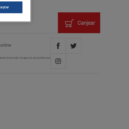
ceptar
Canjear
online
avés de la web o la app no se podrán anular o cambiar.