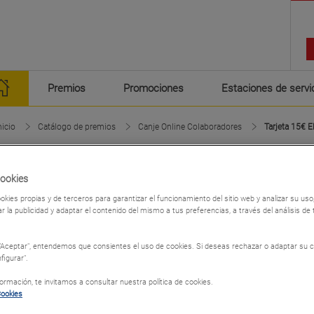
Premios
Promociones
Estaciones de servi
nicio
Catálogo de premios
Canje Online Colaboradores
Tarjeta 15€ E
Tarjeta 1
Cookies
Para uso exclus
okies propias y de terceros para garantizar el funcionamiento del sitio web y analizar su u
r la publicidad y adaptar el contenido del mismo a tus preferencias, a través del análisis de
sabrás en qué g
El Corte Inglés!
 "Aceptar", entendemos que consientes el uso de cookies. Si deseas rechazar o adaptar su c
figurar".
Canje Onli
rmación, te invitamos a consultar nuestra política de cookies.
Cookies