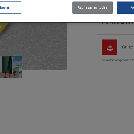
Cod. 76307
igurar
Rechazarlas todas
A
Puntos 2450
Canje 
Los bonos canjeados a tr