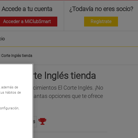
Accede a tu cuenta
¿Todavía no eres socio?
Acceder a MiClubSmart
Regístrate
cio
l Corte Inglés tienda
5€ El Corte Inglés tienda
ivo en establecimientos El Corte Inglés. ¡No
so, además de
 tus hábitos de
astarla entre tantas opciones que te ofrece
onfiguración,
ne Colaboradores