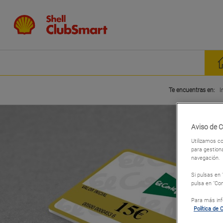
Te encuentras en:
I
Aviso de 
Utilizamos co
para gestiona
navegación.
Si pulsas en
pulsa en "Con
Para más info
Política de 