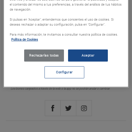
el contenido del mismo a tus preferencias, a través del análisis de tus hábitos
Cod. 20035
de navegación.
Vale AutoGas estaciones de servicio 5€
Si pulsas en "Aceptar", entendemos que consientes el uso de cookies. Si
deseas rechazar o adaptar su configuración, pulsa en "Configurar".
Puntos 750
Para más información, te invitamos a consultar nuestra política de cookies.
Política de Cookies
Canjear
Rechazarlas todas
Aceptar
Configurar
Canje online
Los bonos canjeados a través de la web o la app no se podrán anular o cambiar.