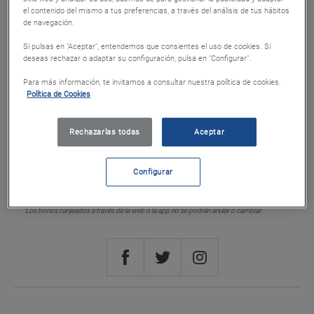
el contenido del mismo a tus preferencias, a través del análisis de tus hábitos
Cod. 20031
de navegación.
Vale Lavado 10€
Si pulsas en "Aceptar", entendemos que consientes el uso de cookies. Si
deseas rechazar o adaptar su configuración, pulsa en "Configurar".
Puntos 2000
Para más información, te invitamos a consultar nuestra política de cookies.
Política de Cookies
Canjear
Rechazarlas todas
Aceptar
Configurar
Canje online
Los bonos canjeados a través de la web o la app no se podrán anular o cambiar.