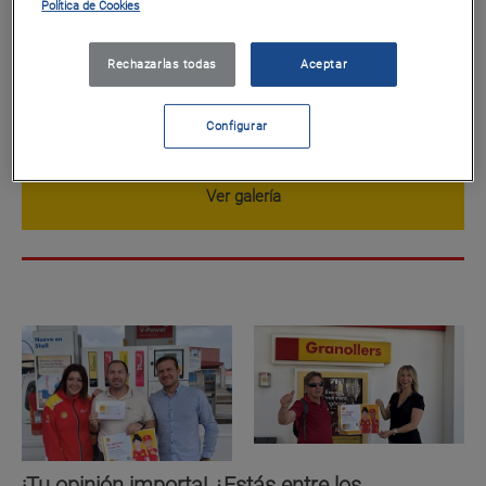
Política de Cookies
Rechazarlas todas
Aceptar
¡Tu opinión importa! ¿Estás entre los
premiados de 2026?
Configurar
Imágenes en album:
3
Ver galería
¡Tu opinión importa! ¿Estás entre los